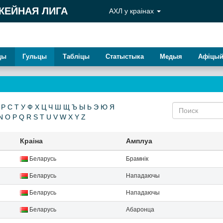
КЕЙНАЯ ЛИГА
АХЛ у краiнах
ды
Гульцы
Таблiцы
Статыстыка
Медыя
Афiцый
Р
С
Т
У
Ф
Х
Ц
Ч
Ш
Щ
Ъ
Ы
Ь
Э
Ю
Я
N
O
P
Q
R
S
T
U
V
W
X
Y
Z
Краіна
Амплуа
Беларусь
Брамнiк
Беларусь
Нападаючы
Беларусь
Нападаючы
Беларусь
Абаронца