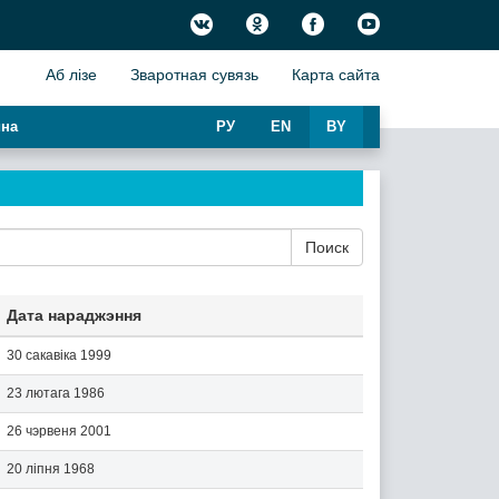
Аб лiзе
Зваротная сувязь
Карта сайта
на
РУ
EN
BY
Поиск
Дата нараджэння
30 сакавіка 1999
23 лютага 1986
26 чэрвеня 2001
20 ліпня 1968