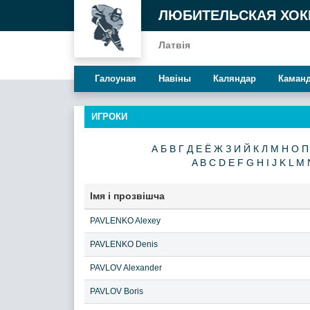
ЛЮБИТЕЛЬСКАЯ ХОК
Латвія
Галоуная
Навiны
Каляндар
Каман
ИГРОКИ
А
Б
В
Г
Д
Е
Ё
Ж
З
И
Й
К
Л
М
Н
О
П
A
B
C
D
E
F
G
H
I
J
K
L
M
Iмя і прозвішча
PAVLENKO Alexey
PAVLENKO Denis
PAVLOV Alexander
PAVLOV Boris