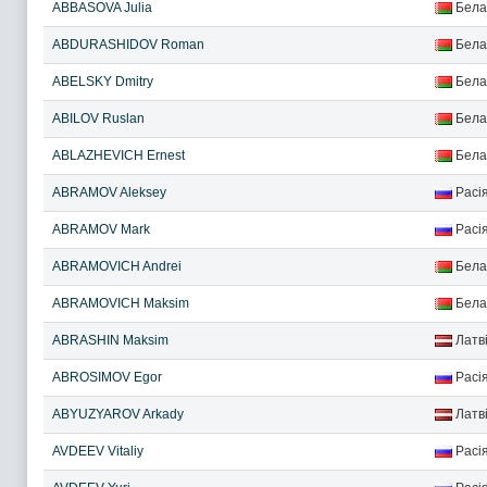
ABBASOVA Julia
Бела
ABDURASHIDOV Roman
Бела
ABELSKY Dmitry
Бела
ABILOV Ruslan
Бела
ABLAZHEVICH Ernest
Бела
ABRAMOV Aleksey
Расі
ABRAMOV Mark
Расі
ABRAMOVICH Andrei
Бела
ABRAMOVICH Maksim
Бела
ABRASHIN Maksim
Латв
ABROSIMOV Egor
Расі
ABYUZYAROV Arkady
Латв
AVDEEV Vitaliy
Расі