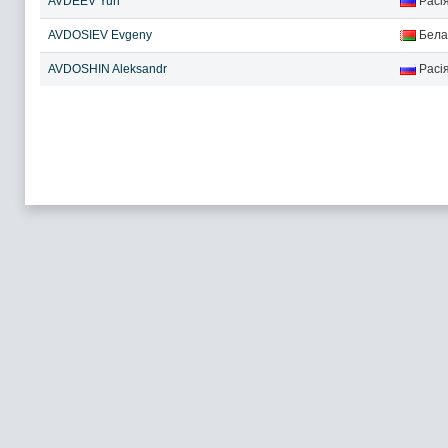
AVDEEV Yuri
Расі
AVDOSIEV Evgeny
Бела
AVDOSHIN Aleksandr
Расі