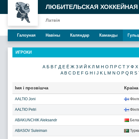
ЛЮБИТЕЛЬСКАЯ ХОККЕЙНАЯ
Латвія
Галоуная
Навiны
Каляндар
Каманды
Гуль
ИГРОКИ
А
Б
В
Г
Д
Е
Ё
Ж
З
И
Й
К
Л
М
Н
О
П
Р
С
Т
У
Ф
Х
A
B
C
D
E
F
G
H
I
J
K
L
M
N
O
P
Q
R
S
Iмя і прозвішча
Краіна
AALTIO Joni
Фінл
AALTIO Petri
Фінл
ABAKUNCHIK Aleksandr
Бела
ABASOV Suleiman
Турк