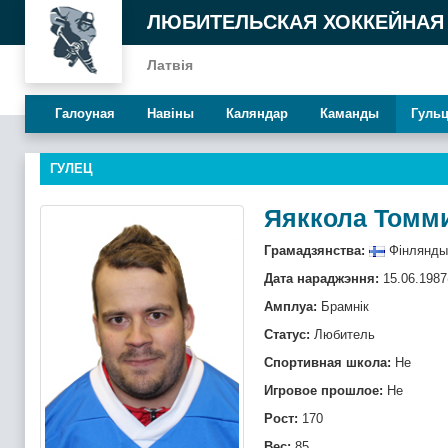
ЛЮБИТЕЛЬСКАЯ ХОККЕЙНАЯ
Латвія
Галоуная
Навiны
Каляндар
Каманды
Гуль
ГУЛЕЦ
Яяккола Томм
Грамадзянства:
Фінлянды
Дата нараджэння:
15.06.1987
Амплуа:
Брамнiк
Статус:
Любитель
Спортивная школа:
Не
Игровое прошлое:
Не
Рост:
170
Вес:
85