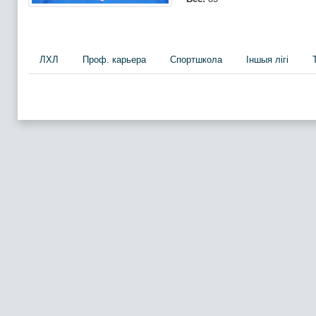
ЛХЛ
Проф. карьера
Спортшкола
Iншыя лігі